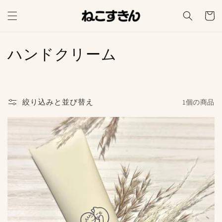
コンテ
カ
ンツに
ー
進む
ト
コ
ハンドクリーム
レ
ク
絞り込みと並び替え
1個の商品
シ
ョ
ン
: