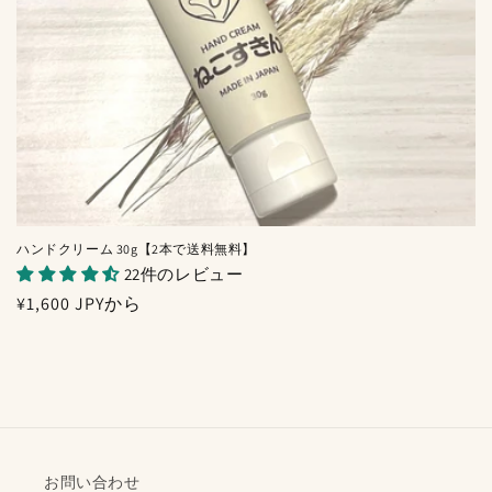
ハンドクリーム 30g【2本で送料無料】
22件のレビュー
通
¥1,600 JPYから
常
価
格
お問い合わせ